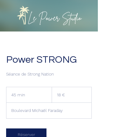
Power STRONG
Séance de Strong Nation
18
euros
45 min
4
18 €
5
m
Boulevard Michaēl Faraday
i
n
Réserver