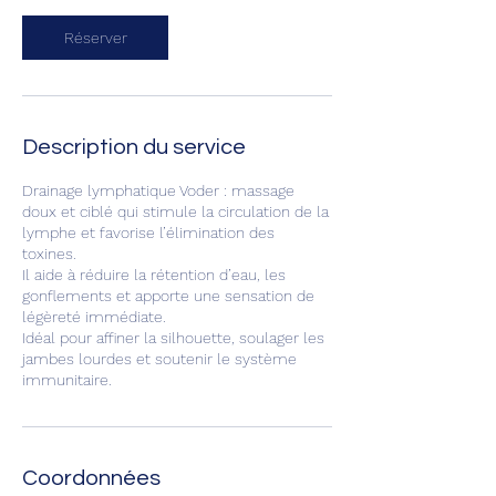
Réserver
Description du service
Drainage lymphatique Voder : massage
doux et ciblé qui stimule la circulation de la
lymphe et favorise l’élimination des
toxines.
Il aide à réduire la rétention d’eau, les
gonflements et apporte une sensation de
légèreté immédiate.
Idéal pour affiner la silhouette, soulager les
jambes lourdes et soutenir le système
immunitaire.
Coordonnées