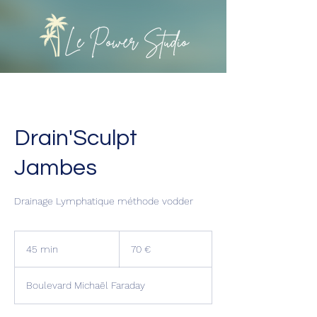
Drain'Sculpt
Jambes
Drainage Lymphatique méthode vodder
70
euros
45 min
4
70 €
5
m
Boulevard Michaēl Faraday
i
n